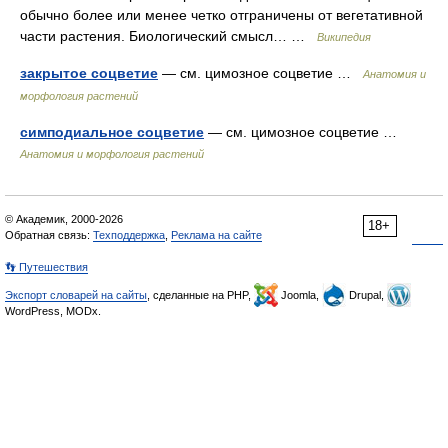
обычно более или менее четко отграничены от вегетативной
части растения. Биологический смысл… …
Википедия
закрытое соцветие
— см. цимозное соцветие …
Анатомия и
морфология растений
симподиальное соцветие
— см. цимозное соцветие …
Анатомия и морфология растений
© Академик, 2000-2026
18+
Обратная связь:
Техподдержка
,
Реклама на сайте
👣 Путешествия
Экспорт словарей на сайты
, сделанные на PHP,
Joomla,
Drupal,
WordPress, MODx.