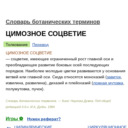
Словарь ботанических терминов
ЦИМОЗНОЕ СОЦВЕТИЕ
Толкование
Перевод
ЦИМОЗНОЕ СОЦВЕТИЕ
— соцветие, имеющее ограниченный рост главной оси и
преобладающее развитие боковых осей последующих
порядков. Наиболее молодые цветки развиваются у основания
ветвей или главной оси. Сюда относятся монохазий (
завиток
,
извилина, развилина), дихазий и плейохазий (
ложная мутовка
,
полумутовка, пучок).
Словарь ботанических терминов. — Киев: Наукова Думка
.
Под общей
редакцией д.б.н. И.А. Дудки
.
1984
.
Игры ⚽
Нужен реферат?
ЦИЛИНДРИЧЕСКИЕ
ЦИРКУЛЯЦИОННОЕ