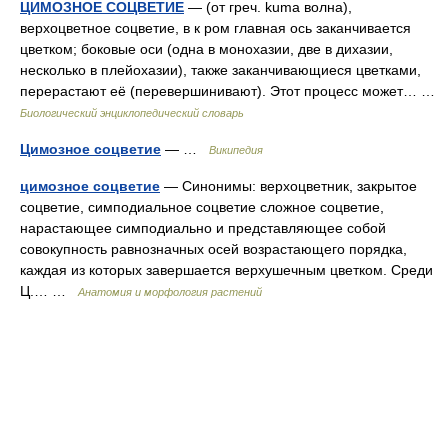
ЦИМОЗНОЕ СОЦВЕТИЕ
— (от греч. kumа волна),
верхоцветное соцветие, в к ром главная ось заканчивается
цветком; боковые оси (одна в монохазии, две в дихазии,
несколько в плейохазии), также заканчивающиеся цветками,
перерастают её (перевершинивают). Этот процесс может… …
Биологический энциклопедический словарь
Цимозное соцветие
— …
Википедия
цимозное соцветие
— Синонимы: верхоцветник, закрытое
соцветие, симподиальное соцветие сложное соцветие,
нарастающее симподиально и представляющее собой
совокупность равнозначных осей возрастающего порядка,
каждая из которых завершается верхушечным цветком. Среди
Ц.… …
Анатомия и морфология растений